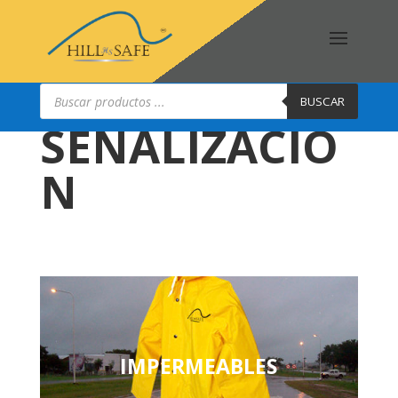
Búsqueda
de
BUSCAR
productos
SEÑALIZACIÓ
N
IMPERMEABLES