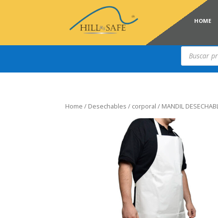
HOME
Búsqueda
de
productos
Home
/
Desechables
/
corporal
/ MANDIL DESECHAB