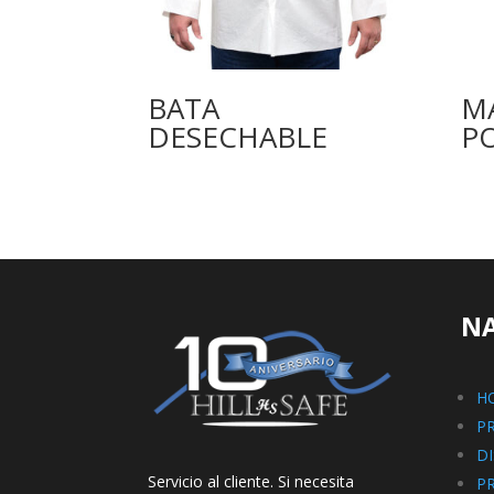
BATA
M
DESECHABLE
P
N
H
P
D
Servicio al cliente. Si necesita
P