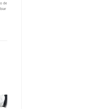
no de
biar