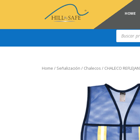
HOME
Búsqueda
de
productos
Home
/
Señalización
/
Chalecos
/ CHALECO REFLEJAN