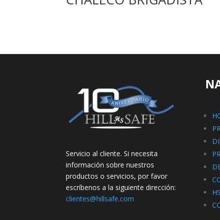
N
H
P
D
Servicio al cliente. Si necesita
P
información sobre nuestros
D
productos o servicios, por favor
C
escríbenos a la siguiente dirección:
H
clientes@hillsafe.com
C