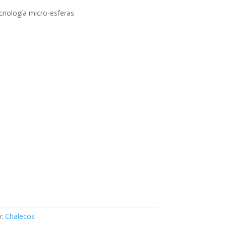
tecnología micro-esferas
y:
Chalecos