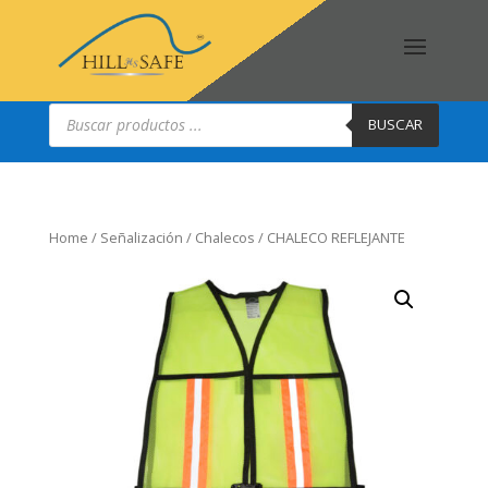
Búsqueda
de
BUSCAR
productos
Home
/
Señalización
/
Chalecos
/ CHALECO REFLEJANTE