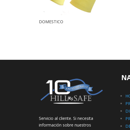
DOMESTICO
N
H
P
D
Servicio al cliente. Si necesita
P
información sobre nuestros
D