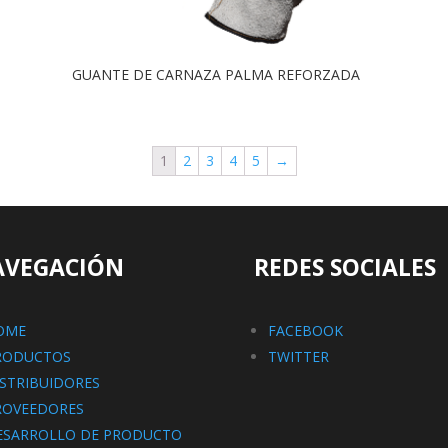
GUANTE DE CARNAZA PALMA REFORZADA
1
2
3
4
5
→
AVEGACIÓN
REDES SOCIALES
OME
FACEBOOK
RODUCTOS
TWITTER
ISTRIBUIDORES
ROVEEDORES
ESARROLLO DE PRODUCTO